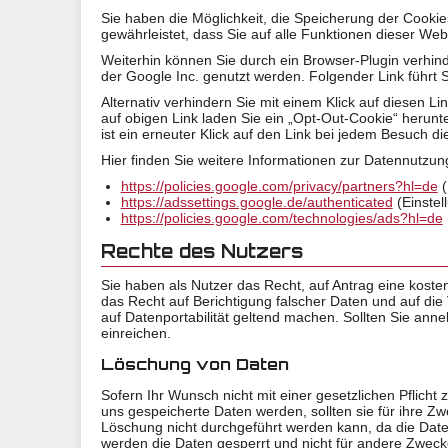
Sie haben die Möglichkeit, die Speicherung der Cookie
gewährleistet, dass Sie auf alle Funktionen dieser We
Weiterhin können Sie durch ein Browser-Plugin verhin
der Google Inc. genutzt werden. Folgender Link führt
Alternativ verhindern Sie mit einem Klick auf diesen L
auf obigen Link laden Sie ein „Opt-Out-Cookie“ herunt
ist ein erneuter Klick auf den Link bei jedem Besuch d
Hier finden Sie weitere Informationen zur Datennutzun
https://policies.google.com/privacy/partners?hl=de
(
https://adssettings.google.de/authenticated
(Einstel
https://policies.google.com/technologies/ads?hl=de
Rechte des Nutzers
Sie haben als Nutzer das Recht, auf Antrag eine kos
das Recht auf Berichtigung falscher Daten und auf di
auf Datenportabilität geltend machen. Sollten Sie an
einreichen.
Löschung von Daten
Sofern Ihr Wunsch nicht mit einer gesetzlichen Pflicht
uns gespeicherte Daten werden, sollten sie für ihre Z
Löschung nicht durchgeführt werden kann, da die Daten
werden die Daten gesperrt und nicht für andere Zwecke