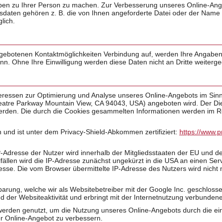
en zu Ihrer Person zu machen. Zur Verbesserung unseres Online-Ang
ffsdaten gehören z. B. die von Ihnen angeforderte Datei oder der Name
lich.
gebotenen Kontaktmöglichkeiten Verbindung auf, werden Ihre Angaben 
n. Ohne Ihre Einwilligung werden diese Daten nicht an Dritte weiterg
eressen zur Optimierung und Analyse unseres Online-Angebots im Sinne
heatre Parkway Mountain View, CA 94043, USA) angeboten wird. Der Die
werden. Die durch die Cookies gesammelten Informationen werden im R
 und ist unter dem Privacy-Shield-Abkommen zertifiziert:
https://www.p
IP-Adresse der Nutzer wird innerhalb der Mitgliedsstaaten der EU und
fällen wird die IP-Adresse zunächst ungekürzt in die USA an einen Ser
resse. Die vom Browser übermittelte IP-Adresse des Nutzers wird nich
ung, welche wir als Websitebetreiber mit der Google Inc. geschlossen
der Websiteaktivität und erbringt mit der Internetnutzung verbundene
erden genutzt, um die Nutzung unseres Online-Angebots durch die ei
ser Online-Angebot zu verbessern.