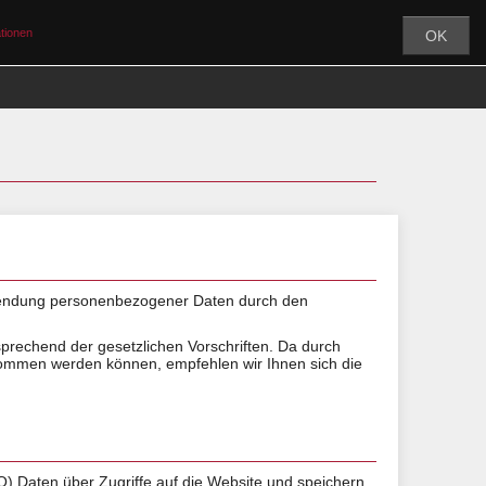
tionen
OK
MY CEF
ÜBER UNS
PARTNER
rwendung personenbezogener Daten durch den
prechend der gesetzlichen Vorschriften. Da durch
nommen werden können, empfehlen wir Ihnen sich die
VO) Daten über Zugriffe auf die Website und speichern