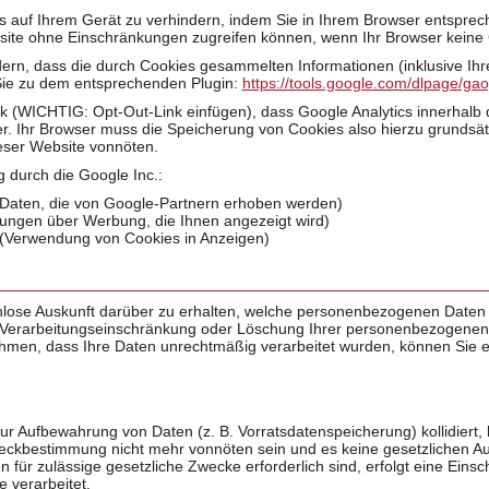
s auf Ihrem Gerät zu verhindern, indem Sie in Ihrem Browser entsprec
bsite ohne Einschränkungen zugreifen können, wenn Ihr Browser keine 
dern, dass die durch Cookies gesammelten Informationen (inklusive Ihr
 Sie zu dem entsprechenden Plugin:
https://tools.google.com/dlpage/ga
ink (WICHTIG: Opt-Out-Link einfügen), dass Google Analytics innerhalb 
er. Ihr Browser muss die Speicherung von Cookies also hierzu grundsät
ieser Website vonnöten.
g durch die Google Inc.:
Daten, die von Google-Partnern erhoben werden)
lungen über Werbung, die Ihnen angezeigt wird)
(Verwendung von Cookies in Anzeigen)
tenlose Auskunft darüber zu erhalten, welche personenbezogenen Date
e Verarbeitungseinschränkung oder Löschung Ihrer personenbezogenen D
nehmen, dass Ihre Daten unrechtmäßig verarbeitet wurden, können Sie 
 zur Aufbewahrung von Daten (z. B. Vorratsdatenspeicherung) kollidiert
weckbestimmung nicht mehr vonnöten sein und es keine gesetzlichen Au
 für zulässige gesetzliche Zwecke erforderlich sind, erfolgt eine Eins
 verarbeitet.