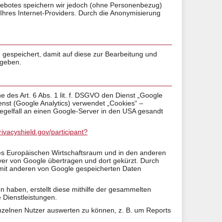
ebotes speichern wir jedoch (ohne Personenbezug)
 Ihres Internet-Providers. Durch die Anonymisierung
gespeichert, damit auf diese zur Bearbeitung und
egeben.
 des Art. 6 Abs. 1 lit. f. DSGVO den Dienst „Google
nst (Google Analytics) verwendet „Cookies“ –
egelfall an einen Google-Server in den USA gesandt
rivacyshield.gov/participant?
 des Europäischen Wirtschaftsraum und in den anderen
ver von Google übertragen und dort gekürzt. Durch
t mit anderen von Google gespeicherten Daten
 haben, erstellt diese mithilfe der gesammelten
 Dienstleistungen.
nzelnen Nutzer auswerten zu können, z. B. um Reports