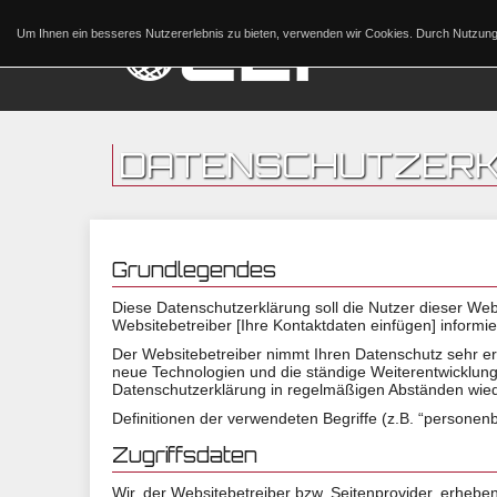
Um Ihnen ein besseres Nutzererlebnis zu bieten, verwenden wir Cookies. Durch Nutzu
DATENSCHUTZER
Grundlegendes
Diese Datenschutzerklärung soll die Nutzer dieser 
Websitebetreiber [Ihre Kontaktdaten einfügen] informie
Der Websitebetreiber nimmt Ihren Datenschutz sehr er
neue Technologien und die ständige Weiterentwicklun
Datenschutzerklärung in regelmäßigen Abständen wied
Definitionen der verwendeten Begriffe (z.B. “personen
Zugriffsdaten
Wir, der Websitebetreiber bzw. Seitenprovider, erheben