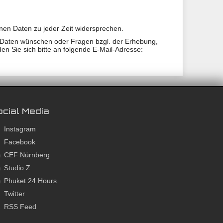
en Daten zu jeder Zeit widersprechen.
 Daten wünschen oder Fragen bzgl. der Erhebung,
n Sie sich bitte an folgende E-Mail-Adresse:
cial Media
Instagram
Facebook
CEF Nürnberg
Studio Z
Phuket 24 Hours
Twitter
RSS Feed