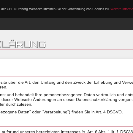
ng der CEF Nürnberg-Webseite stimmen Sie der Verwendung von Cookies zu.
Weitere Informa
PROGRAMM
KLÄRUNG
Website über die Art, den Umfang und den Zweck der Erhebung und Ve
ren.
nst und behandelt Ihre personenbezogenen Daten vertraulich und ents
g dieser Webseite Änderungen an dieser Datenschutzerklärung vorge
er durchzulesen.
bezogene Daten” oder “Verarbeitung”) finden Sie in Art. 4 DSGVO.
 aufgrund unseres berechtigten Interesses (s. Art. 6 Abs. 1 lit. f. DSG