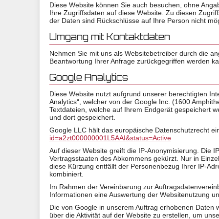
Diese Website können Sie auch besuchen, ohne Angab
Ihre Zugriffsdaten auf diese Website. Zu diesen Zugri
der Daten sind Rückschlüsse auf Ihre Person nicht mög
Umgang mit Kontaktdaten
Nehmen Sie mit uns als Websitebetreiber durch die an
Beantwortung Ihrer Anfrage zurückgegriffen werden kan
Google Analytics
Diese Website nutzt aufgrund unserer berechtigten Int
Analytics“, welcher von der Google Inc. (1600 Amphit
Textdateien, welche auf Ihrem Endgerät gespeichert 
und dort gespeichert.
Google LLC hält das europäische Datenschutzrecht ein
id=a2zt000000001L5AAI&status=Active
Auf dieser Website greift die IP-Anonymisierung. Die 
Vertragsstaaten des Abkommens gekürzt. Nur in Einzel
diese Kürzung entfällt der Personenbezug Ihrer IP-Ad
kombiniert.
Im Rahmen der Vereinbarung zur Auftragsdatenvereinbar
Informationen eine Auswertung der Websitenutzung und 
Die von Google in unserem Auftrag erhobenen Daten w
über die Aktivität auf der Website zu erstellen, um un