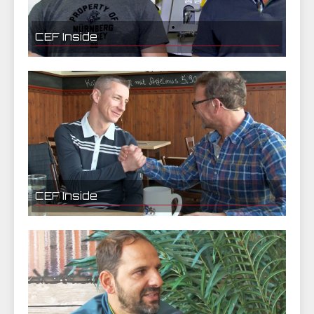
CEF Inside
04.03.2017 08:25 | CEF Nürnberg
Andy Jenike exklusiv auf CEF Inside
CEF Inside
15.08.2016 10:35 | CEF Nürnberg
Marek Mintal exklusiv über seine Zeit beim 1. FC
Nürnberg und seine Laufbahn vom kleinen Jungen bis
hin zum Fußballprofi