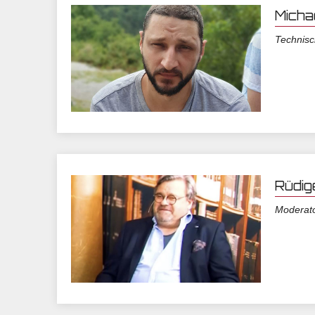
Micha
Technis
Rüdig
Moderat