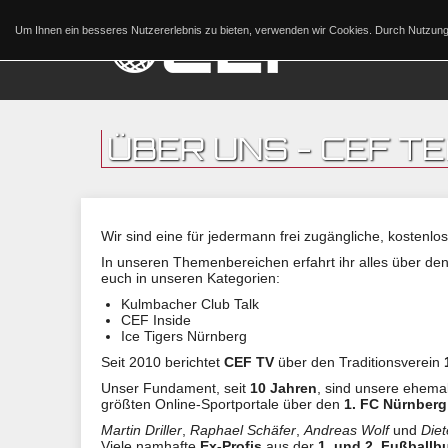
Um Ihnen ein besseres Nutzererlebnis zu bieten, verwenden wir Cookies. Durch Nutzu
ÜBER UNS - CEF T
Wir sind eine für jedermann frei zugängliche, kostenl
In unseren Themenbereichen erfahrt ihr alles über den
euch in unseren Kategorien:
Kulmbacher Club Talk
CEF Inside
Ice Tigers Nürnberg
Seit 2010 berichtet
CEF TV
über den Traditionsverein
Unser Fundament, seit
10 Jahren
, sind unsere ehema
größten Online-Sportportale über den
1. FC Nürnberg
Martin Driller
,
Raphael Schäfer
,
Andreas Wolf
und
Diet
Viele namhafte
Ex-Profis
aus der
1. und 2. Fußballb