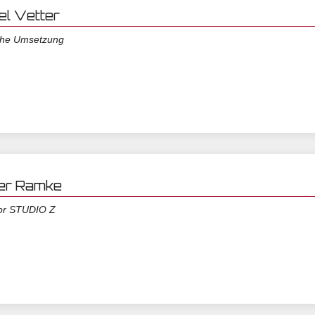
el Vetter
che Umsetzung
er Ramke
or STUDIO Z