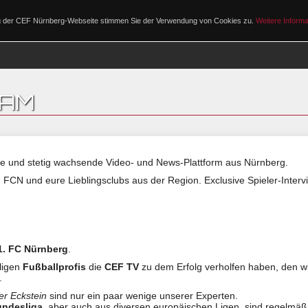
ng der CEF Nürnberg-Webseite stimmen Sie der Verwendung von Cookies zu.
Weitere Informa
PROGRAMM
EAM
ose und stetig wachsende Video- und News-Plattform aus Nürnberg.
 FCN und eure Lieblingsclubs aus der Region. Exclusive Spieler-Inter
1. FC Nürnberg
.
ligen
Fußballprofis
die
CEF TV
zu dem Erfolg verholfen haben, den wir
.
er Eckstein
sind nur ein paar wenige unserer Experten.
undesliga
, aber auch aus diversen europäischen Ligen, sind regelmä