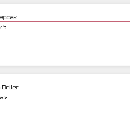
 Kapcak
nitt
 Driller
erte