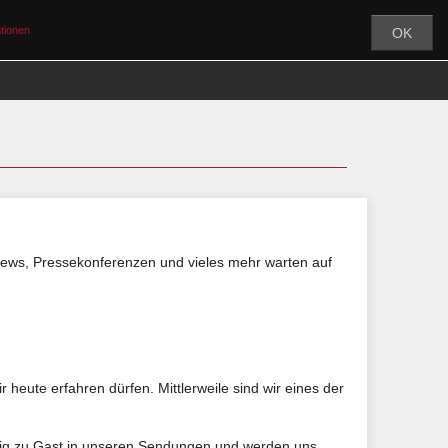
tionen
OK
MY CEF
ÜBER UNS
PARTNER
views, Pressekonferenzen und vieles mehr warten auf
 heute erfahren dürfen. Mittlerweile sind wir eines der
ßig zu Gast in unseren Sendungen und werden uns