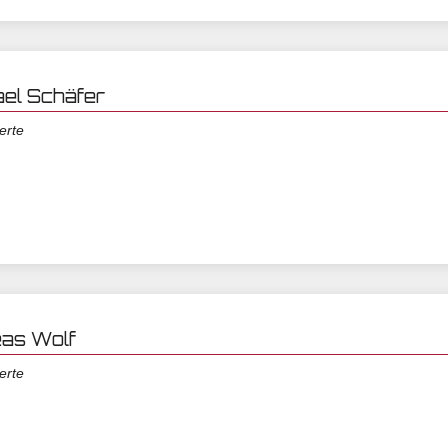
el Schäfer
erte
as Wolf
erte