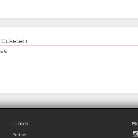
r Eckstein
erte
Links
So
Partner