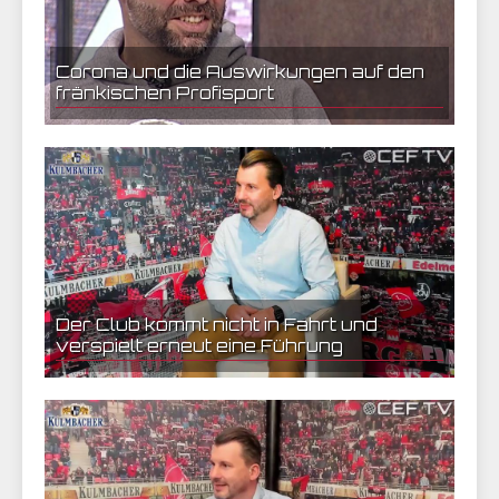
Corona und die Auswirkungen auf den
fränkischen Profisport
01.11.2020 17:44 | CEF Nürnberg
Der Club kommt nicht in Fahrt und
verspielt erneut eine Führung
23.05.2020 14:09 | CEF Nürnberg