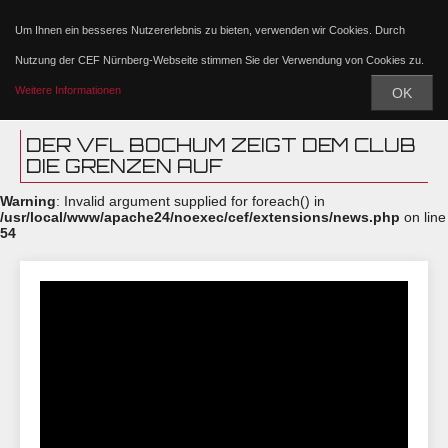
Um Ihnen ein besseres Nutzererlebnis zu bieten, verwenden wir Cookies. Durch
Nutzung der CEF Nürnberg-Webseite stimmen Sie der Verwendung von Cookies zu.
Weitere Informationen
OK
DER VFL BOCHUM ZEIGT DEM CLUB
DIE GRENZEN AUF
Warning
: Invalid argument supplied for foreach() in
/usr/local/www/apache24/noexec/cef/extensions/news.php
on line
54