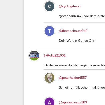
@cycling4ever
@stephanb3472 vor dem ersten 
@thomasbauer949
Dein Wort in Gottes Ohr
@Rollo221001
Ich denke wenn die Neuzugänge einschlag
@peterheider6557
Schleimer fällt schon mal länge
@apollocreed7283