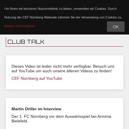
Um Ihnen ein besseres Nutzererlebnis zu bieten, verwenden wir Cookies. Durch
Nutzung der CEF Nürnberg-Webseite stimmen Sie der Verwendung von Cookies zu.
Weitere Informationen
OK
CLUB TALK
Dieses Video ist leider nicht mehr verfügbar. Besuch uns
auf YouTube um auch unsere älteren Videos zu finden!
CEF Nürnberg auf YouTube
Martin Driller im Interview
Der 1. FC Nürnberg vor dem Auswärtsspiel bei Arminia
Bielefeld.