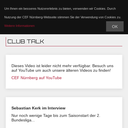
Um Ihnen ein besseres Nutzererlebnis zu bieten, verwenden wir Cookies. Durch
Nutzung der CEF Nürnberg-Webseite stimmen Sie der Verwendung von Cookies zu.
Weitere Informationen
OK
CLUB TALK
Dieses Video ist leider nicht mehr verfügbar. Besuch uns
auf YouTube um auch unsere älteren Videos zu finden!
CEF Nürnberg auf YouTube
Sebastian Kerk im Interview
Nur noch wenige Tage bis zum Saisonstart der 2.
Bundesliga...