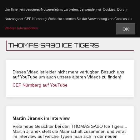
Um Ihnen ein besseres Nutzererlebnis zu bieten, verwenden wir Cookies. Durch
Nutzung der CEF Nürnberg-Webseite stimmen Sie der Verwendung von Cookies zu.
Weitere Informationen
OK
THOMAS SABO ICE TIGERS
Dieses Video ist leider nicht mehr verfügbar. Besuch uns
auf YouTube um auch unsere älteren Videos zu finden!
CEF Nürnberg auf YouTube
Martin Jiranek im Interview
Viele neue Gesichter bei den THOMAS SABO Ice Tigers...
Martin Jiranek stellt die Mannschaft zusammen und verät
im Interview auf welche Typen man sich in der neuen