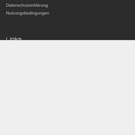
Datenschutzerklärung
Nutzungsbedingungen
Links
Partner
Phuket 24 Hours
Studio Z
Club Talk
CEF Inside
Social Media
Instagram
Facebook
CEF Nürnberg