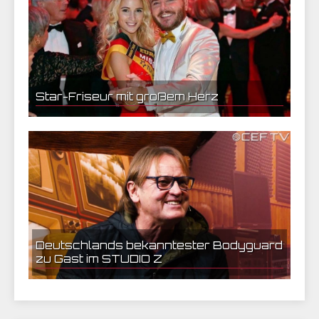
Star-Friseur mit großem Herz
07.11.2020 08:34 | CEF Nürnberg
Deutschlands bekanntester Bodyguard
zu Gast im STUDIO Z