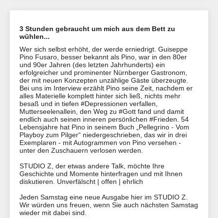
3 Stunden gebraucht um mich aus dem Bett zu
wühlen...
Wer sich selbst erhöht, der werde erniedrigt. Guiseppe
Pino Fusaro, besser bekannt als Pino, war in den 80er
und 90er Jahren (des letzten Jahrhunderts) ein
erfolgreicher und prominenter Nürnberger Gastronom,
der mit neuen Konzepten unzählige Gäste überzeugte.
Bei uns im Interview erzählt Pino seine Zeit, nachdem er
alles Materielle komplett hinter sich ließ, nichts mehr
besaß und in tiefen #Depressionen verfallen,
Mutterseelenallein, den Weg zu #Gott fand und damit
endlich auch seinen inneren persönlichen #Frieden. 54
Lebensjahre hat Pino in seinem Buch „Pellegrino - Vom
Playboy zum Pilger“ niedergeschrieben, das wir in drei
Exemplaren - mit Autogrammen von Pino versehen -
unter den Zuschauern verlosen werden.
STUDIO Z, der etwas andere Talk, möchte Ihre
Geschichte und Momente hinterfragen und mit Ihnen
diskutieren. Unverfälscht | offen | ehrlich
Jeden Samstag eine neue Ausgabe hier im STUDIO Z.
Wir würden uns freuen, wenn Sie auch nächsten Samstag
wieder mit dabei sind.